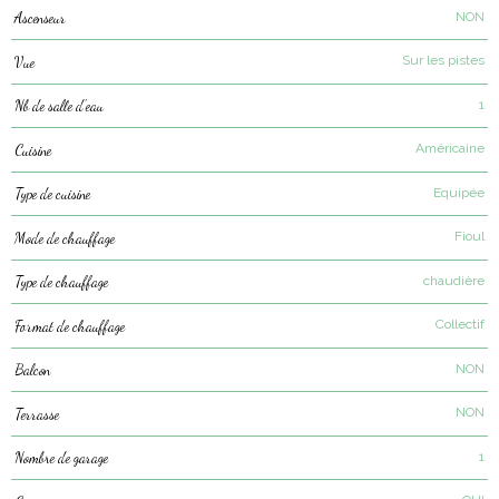
NON
Ascenseur
Sur les pistes
Vue
1
Nb de salle d'eau
Américaine
Cuisine
Equipée
Type de cuisine
Fioul
Mode de chauffage
chaudière
Type de chauffage
Collectif
Format de chauffage
NON
Balcon
NON
Terrasse
1
Nombre de garage