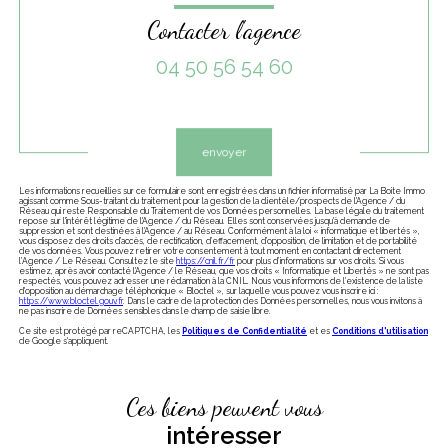
Contacter l'agence
04 50 56 54 60
Validation
envoyer
Les informations recueillies sur ce formulaire sont enregistrées dans un fichier informatisé par La Boite Immo
agissant comme Sous-traitant du traitement pour la gestion de la clientèle/prospects de l'Agence / du
Réseau qui reste Responsable du Traitement de vos Données personnelles. La base légale du traitement
repose sur l'intérêt légitime de l'Agence / du Réseau. Elles sont conservées jusqu'à demande de
suppression et sont destinées à l'Agence / au Réseau. Conformément à la loi « informatique et libertés »,
vous disposez des droits d’accès, de rectification, d’effacement, d’opposition, de limitation et de portabilité
de vos données. Vous pouvez retirer votre consentement à tout moment en contactant directement
l’Agence / Le Réseau. Consultez le site
https://cnil.fr/fr
pour plus d’informations sur vos droits. Si vous
estimez, après avoir contacté l'Agence / le Réseau, que vos droits « Informatique et Libertés » ne sont pas
respectés, vous pouvez adresser une réclamation à la CNIL. Nous vous informons de l’existence de la liste
d'opposition au démarchage téléphonique « Bloctel », sur laquelle vous pouvez vous inscrire ici :
https://www.bloctel.gouv.fr
. Dans le cadre de la protection des Données personnelles, nous vous invitons à
ne pas inscrire de Données sensibles dans le champ de saisie libre.
Ce site est protégé par reCAPTCHA, les
Politiques de Confidentialité
et es
Conditions d'utilisation
de Google s'appliquent.
Ces biens peuvent vous
intéresser