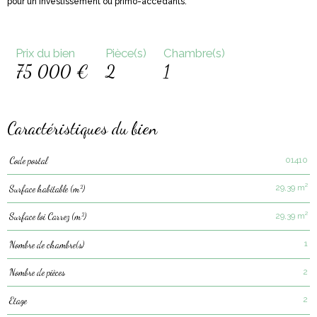
pour un investissement ou primo-accédants.
Prix du bien
Pièce(s)
Chambre(s)
75 000 €
2
1
Caractéristiques du bien
01410
Code postal
Caractéristiques
Valeurs
29,39 m²
Surface habitable (m²)
29,39 m²
Surface loi Carrez (m²)
1
Nombre de chambre(s)
2
Nombre de pièces
2
Etage