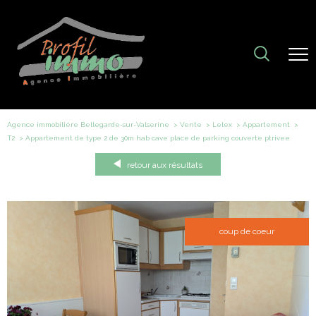
Agence immobiliére Bellegarde-sur-Valserine
Vente
Lelex
Appartement
T2
appartement de type 2 de 30m hab cave place de parking couverte ptrivee
retour aux résultats
coup de coeur