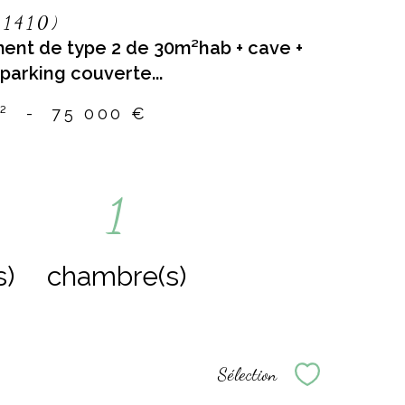
01410)
ent de type 2 de 30m²hab + cave +
parking couverte...
²
-
75 000 €
1
s)
chambre(s)
Sélection
Sélectionne