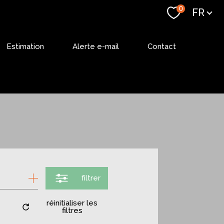
Langue
0
FR
Estimation
Alerte e-mail
Contact
filtrer
réinitialiser les
filtres