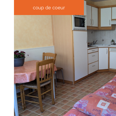
coup de coeur
voir le
bien