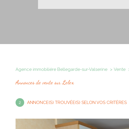
Agence immobiliére Bellegarde-sur-Valserine
Vente
Annonces de vente sur Lelex
2
ANNONCE(S) TROUVÉE(S) SELON VOS CRITÈRES