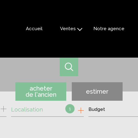
Accueil
Ventes
Notre agence
appartements
maisons
villas
fermes
local commercial
terrains
acheter
estimer
de l'ancien
autres
1
Localisation
Budget
de l'ancien
de l'immo pro