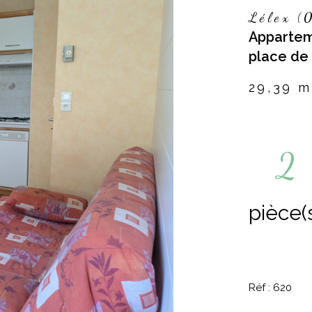
Lélex (
Appartem
place de 
29,39 m
2
pièce(
Réf : 620