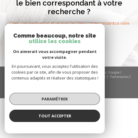
le bien correspondant à votre
recherche ?
Créer une alerte email et recevez les biens correspondants à votre
recherche dans votre boîte mail !
Comme beaucoup, notre site
utilise les cookies
créer l'alerte
On aimerait vous accompagner pendant
votre visite.
En poursuivant, vous acceptez l'utilisation des
cookies par ce site, afin de vous proposer des
© 2026 | Tous droits réservés | Traduction powered by Google |
Nos honoraires
Plan du site
Mentions légales
Admin
Partenaires
contenus adaptés et réaliser des statistiques !
Politique RGPD
Cookies
PARAMÉTRER
TOUT ACCEPTER