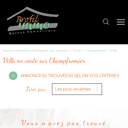
Agence immobiliére Bellegarde-sur-Valserine
Vente
Champfromier
villa
Villa en vente sur Champfromier
0
ANNONCE(S) TROUVÉE(S) SELON VOS CRITÈRES
Trier par
Les plus récentes
Vous n'avez pas trouvé