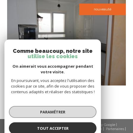
nouveauté
voir le bien
Comme beaucoup, notre site
utilise les cookies
On aimerait vous accompagner pendant
votre visite.
En poursuivant, vous acceptez l'utilisation des
cookies par ce site, afin de vous proposer des
Valserhône (01200)
contenus adaptés et réaliser des statistiques !
Appartement de type 3 de 77m²hab + balcon + cave
77,20 m²
-
190 000 €
PARAMÉTRER
© 2026 | Tous droits réservés | Traduction powered by Google |
TOUT ACCEPTER
Nos honoraires
Plan du site
Mentions légales
Admin
Partenaires
Politique RGPD
Cookies