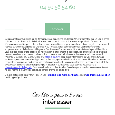
04 50 56 54 60
Validation
envoyer
Les informations recueillies sur ce formulaire sont enregistrées dans un fichier informatisé par La Boite Immo
agissant comme Sous-traitant du traitement pour la gestion de la clientèle/prospects de l'Agence / du
Réseau qui reste Responsable du Traitement de vos Données personnelles. La base légale du traitement
repose sur l'intérêt légitime de l'Agence / du Réseau. Elles sont conservées jusqu'à demande de
suppression et sont destinées à l'Agence / au Réseau. Conformément à la loi « informatique et libertés »,
vous disposez des droits d’accès, de rectification, d’effacement, d’opposition, de limitation et de portabilité
de vos données. Vous pouvez retirer votre consentement à tout moment en contactant directement
l’Agence / Le Réseau. Consultez le site
https://cnil.fr/fr
pour plus d’informations sur vos droits. Si vous
estimez, après avoir contacté l'Agence / le Réseau, que vos droits « Informatique et Libertés » ne sont pas
respectés, vous pouvez adresser une réclamation à la CNIL. Nous vous informons de l’existence de la liste
d'opposition au démarchage téléphonique « Bloctel », sur laquelle vous pouvez vous inscrire ici :
https://www.bloctel.gouv.fr
. Dans le cadre de la protection des Données personnelles, nous vous invitons à
ne pas inscrire de Données sensibles dans le champ de saisie libre.
Ce site est protégé par reCAPTCHA, les
Politiques de Confidentialité
et es
Conditions d'utilisation
de Google s'appliquent.
Ces biens peuvent vous
intéresser