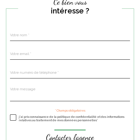
Ce bien vous
intéresse ?
Nom
Fieldset
*
par
défaut
email
*
Téléphone
*
Message
Fieldset
*
par
défaut
* Champs obligatoires
Validation
j'ai pris connaissance de la politique de confidentialité et des informations
relatives au traitement de mes données personnelles*
Contacter l'agence