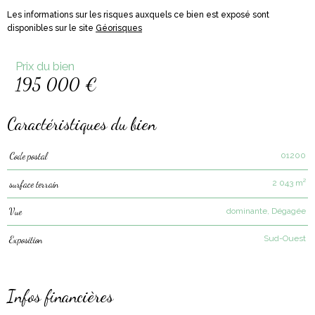
Les informations sur les risques auxquels ce bien est exposé sont
disponibles sur le site
Géorisques
Prix du bien
195 000 €
Caractéristiques du bien
01200
Code postal
Caractéristiques
Valeurs
2 043 m²
surface terrain
dominante, Dégagée
Vue
Sud-Ouest
Exposition
Infos financières