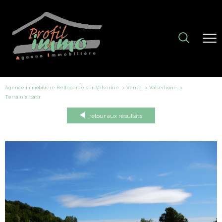
Agence immobiliére Bellegarde-sur-Valserine
Vente
Valserhone
terrain a batir
retour aux résultats